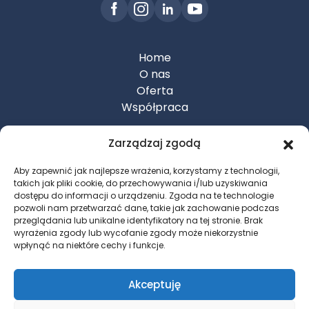
Home
O nas
Oferta
Współpraca
Zarządzaj zgodą
Realizacje
Kariera
Aby zapewnić jak najlepsze wrażenia, korzystamy z technologii,
Galeria
takich jak pliki cookie, do przechowywania i/lub uzyskiwania
dostępu do informacji o urządzeniu. Zgoda na te technologie
Kontakt
pozwoli nam przetwarzać dane, takie jak zachowanie podczas
przeglądania lub unikalne identyfikatory na tej stronie. Brak
wyrażenia zgody lub wycofanie zgody może niekorzystnie
wpłynąć na niektóre cechy i funkcje.
+48 575 972 637
biuro@pm-invest.com.pl
Akceptuję
ul. Kwiatu Paproci 10,