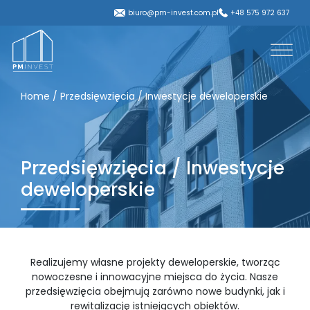
biuro@pm-invest.com.pl
+48 575 972 637
Home
/
Przedsięwzięcia / Inwestycje deweloperskie
Przedsięwzięcia / Inwestycje
deweloperskie
Realizujemy własne projekty deweloperskie, tworząc
nowoczesne i innowacyjne miejsca do życia. Nasze
przedsięwzięcia obejmują zarówno nowe budynki, jak i
rewitalizację istniejących obiektów.